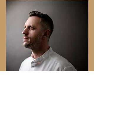
"Chocolate Master
Frank Haasnoot
verovert verder de
wereld."
"Franks zoete sprookje begon bij
lokale bakkers en het restaurant