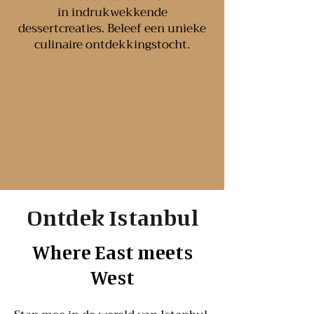
in indrukwekkende
dessertcreaties. Beleef een unieke
culinaire ontdekkingstocht.
Ontdek Istanbul
Where East meets
West